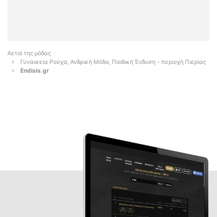
Αετοί της μόδας
Γυναικεία Ρούχα, Ανδρική Μόδα, Παιδική Ένδυση - περιοχή Πιερίας
Endisis.gr