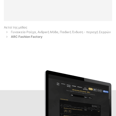
Αετοί της μόδας
Γυναικεία Ρούχα, Ανδρική Μόδα, Παιδική Ένδυση - περιοχή Σερρών
ARC Fashion Factory