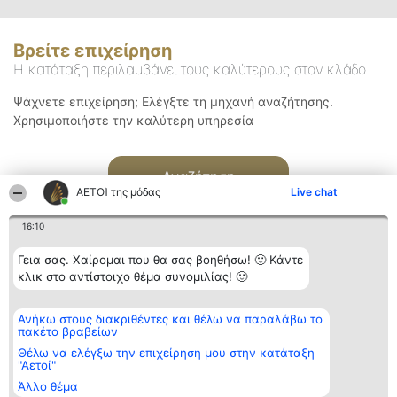
Βρείτε επιχείρηση
Η κατάταξη περιλαμβάνει τους καλύτερους στον κλάδο
Ψάχνετε επιχείρηση; Ελέγξτε τη μηχανή αναζήτησης.
Χρησιμοποιήστε την καλύτερη υπηρεσία
Αναζήτηση
ΑΕΤΟΊ της μόδας
Live chat
16:10
Γεια σας. Χαίρομαι που θα σας βοηθήσω! 🙂 Κάντε
κλικ στο αντίστοιχο θέμα συνομιλίας! 🙂
Διοργανωτής της
Κατάταξη
Επικοινωνία
Ανήκω στους διακριθέντες και θέλω να παραλάβω το
κατάταξης
Διακριθέντες
Επικοινωνία
πακέτο βραβείων
BEAUTIFUL COMPANY
Λίστα όλων
Μονοπρόσωπη ΙΚΕ
των
Θέλω να ελέγξω την επιχείρηση μου στην κατάταξη
ΤΗΛ. ΕΠΙΚΟΙΝΩΝΙΑΣ:
διακριθέντων
"Αετοί"
2104128019
Μεθοδολογία
Άλλο θέμα
email:
Όροι &