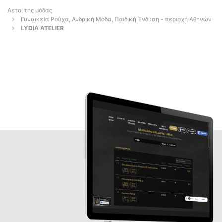
Αετοί της μόδας
Γυναικεία Ρούχα, Ανδρική Μόδα, Παιδική Ένδυση - περιοχή Αθηνών
LYDIA ATELIER