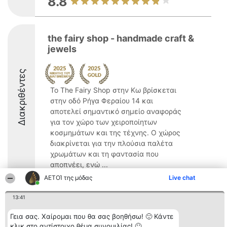
8.8
the fairy shop - handmade craft &
jewels
Διακριθέντες
Το The Fairy Shop στην Κω βρίσκεται
στην οδό Ρήγα Φεραίου 14 και
αποτελεί σημαντικό σημείο αναφοράς
για τον χώρο των χειροποίητων
κοσμημάτων και της τέχνης. Ο χώρος
διακρίνεται για την πλούσια παλέτα
χρωμάτων και τη φαντασία που
αποπνέει, ενώ ...
ΑΕΤΟΊ της μόδας
Live chat
9.5
13:41
Γεια σας. Χαίρομαι που θα σας βοηθήσω! 🙂 Κάντε
Διοργανωτής της
Κατάταξη
Επικοινωνία
κλικ στο αντίστοιχο θέμα συνομιλίας! 🙂
κατάταξης
Διακριθέντες
Επικοινωνία