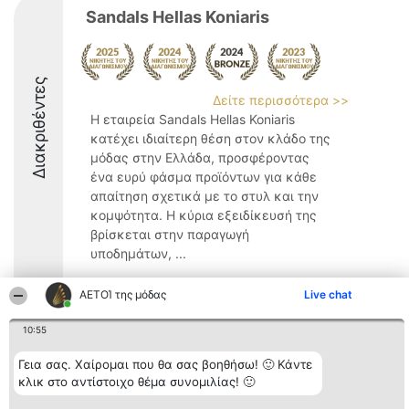
Sandals Hellas Koniaris
Διακριθέντες
Δείτε περισσότερα >>
Η εταιρεία Sandals Hellas Koniaris
κατέχει ιδιαίτερη θέση στον κλάδο της
μόδας στην Ελλάδα, προσφέροντας
ένα ευρύ φάσμα προϊόντων για κάθε
απαίτηση σχετικά με το στυλ και την
κομψότητα. Η κύρια εξειδίκευσή της
βρίσκεται στην παραγωγή
υποδημάτων, ...
8.6
ΑΕΤΟΊ της μόδας
Live chat
10:55
Διοργανωτής της
Κατάταξη
Επικοινωνία
Γεια σας. Χαίρομαι που θα σας βοηθήσω! 🙂 Κάντε
κατάταξης
Διακριθέντες
Επικοινωνία
BEAUTIFUL COMPANY
Λίστα όλων
κλικ στο αντίστοιχο θέμα συνομιλίας! 🙂
Μονοπρόσωπη ΙΚΕ
των
ΤΗΛ. ΕΠΙΚΟΙΝΩΝΙΑΣ:
διακριθέντων