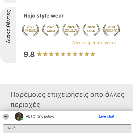
Διακριθέντες
Nojo style wear
Δείτε περισσότερα >>
9.8
Παρόμοιες επιχειρήσεις απο άλλες
περιοχές
ΑΕΤΟΊ της μόδας
Live chat
Διοργανωτής της
Κατάταξη
Επικοινωνία
12:27
κατάταξης
Διακριθέντες
Επικοινωνία
BEAUTIFUL COMPANY