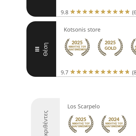
9.8
(
Kotsonis store
Θέση
III
9.7
(
Los Scarpelo
Διακριθέντες