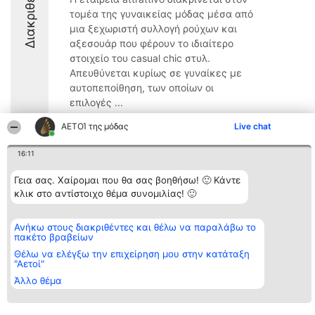
Διακριθέντες
τομέα της γυναικείας μόδας μέσα από
μια ξεχωριστή συλλογή ρούχων και
αξεσουάρ που φέρουν το ιδιαίτερο
στοιχείο του casual chic στυλ.
Απευθύνεται κυρίως σε γυναίκες με
αυτοπεποίθηση, των οποίων οι
επιλογές ...
ΑΕΤΟΊ της μόδας
Live chat
16:11
Διοργανωτής της
Κατάταξη
Επικοινωνία
Γεια σας. Χαίρομαι που θα σας βοηθήσω! 🙂 Κάντε
κατάταξης
Διακριθέντες
Επικοινωνία
κλικ στο αντίστοιχο θέμα συνομιλίας! 🙂
BEAUTIFUL COMPANY
Λίστα όλων
Μονοπρόσωπη ΙΚΕ
των
ΤΗΛ. ΕΠΙΚΟΙΝΩΝΙΑΣ:
διακριθέντων
Ανήκω στους διακριθέντες και θέλω να παραλάβω το
2104128019
Μεθοδολογία
πακέτο βραβείων
email:
Όροι &
aetoi@beautifulcompany.co
προϋποθέσεις
Θέλω να ελέγξω την επιχείρηση μου στην κατάταξη
"Αετοί"
ΠΟΛΙΤΙΚΗ
ΑΠΟΡΡΗΤΟΥ
Άλλο θέμα