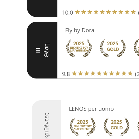
10.0
Fly by Dora
Θέση
III
9.8
(
LENOS per uomo
Διακριθέντες