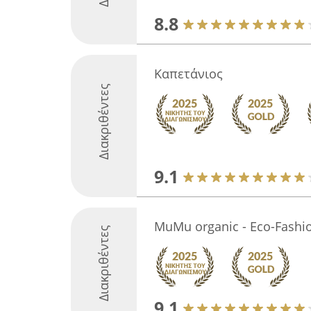
8.8
Καπετάνιος
Διακριθέντες
9.1
MuMu organic - Eco-Fashio
Διακριθέντες
9.1