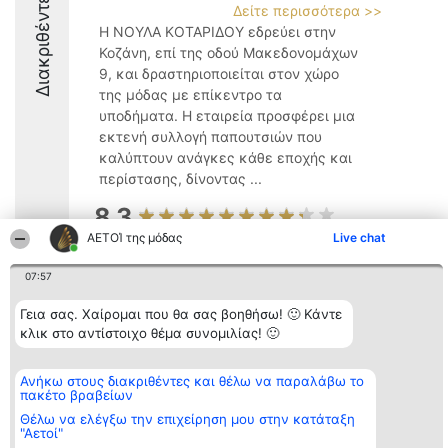
Διακριθέντες
Δείτε περισσότερα >>
Η ΝΟΥΛΑ ΚΟΤΑΡΙΔΟΥ εδρεύει στην
Κοζάνη, επί της οδού Μακεδονομάχων
9, και δραστηριοποιείται στον χώρο
της μόδας με επίκεντρο τα
υποδήματα. Η εταιρεία προσφέρει μια
εκτενή συλλογή παπουτσιών που
καλύπτουν ανάγκες κάθε εποχής και
περίστασης, δίνοντας ...
8.3
ΑΕΤΟΊ της μόδας
Live chat
07:57
Διοργανωτής της
Κατάταξη
Επικοινωνία
κατάταξης
Διακριθέντες
Επικοινωνία
Γεια σας. Χαίρομαι που θα σας βοηθήσω! 🙂 Κάντε
BEAUTIFUL COMPANY
Λίστα όλων
Μονοπρόσωπη ΙΚΕ
κλικ στο αντίστοιχο θέμα συνομιλίας! 🙂
των
ΤΗΛ. ΕΠΙΚΟΙΝΩΝΙΑΣ:
διακριθέντων
2104128019
Μεθοδολογία
email:
Όροι &
Ανήκω στους διακριθέντες και θέλω να παραλάβω το
aetoi@beautifulcompany.co
προϋποθέσεις
πακέτο βραβείων
ΠΟΛΙΤΙΚΗ
Θέλω να ελέγξω την επιχείρηση μου στην κατάταξη
ΑΠΟΡΡΗΤΟΥ
"Αετοί"