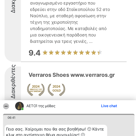
αναγνωρισμένο εργαστήριο που
εδρεύει στην οδό Σταϊκοπούλου 52 στο
Ναύπλιο, με σταθερή αφοσίωση στην
τέχνη της χειροποίητης
υποδηματοποιίας. Με καταβολές από
μια οικογενειακή παράδοση που
διατηρείται για τρεις γενιές, ...
9.4
Διακριθέντες
Verraros Shoes www.verraros.gr
ΑΕΤΟΊ της μόδας
Live chat
06:41
Διοργανωτής της
Κατάταξη
Επικοινωνία
Γεια σας. Χαίρομαι που θα σας βοηθήσω! 🙂 Κάντε
κατάταξης
Διακριθέντες
Επικοινωνία
κλικ στο αντίστοιχο θέμα συνομιλίας! 🙂
BEAUTIFUL COMPANY
Λίστα όλων