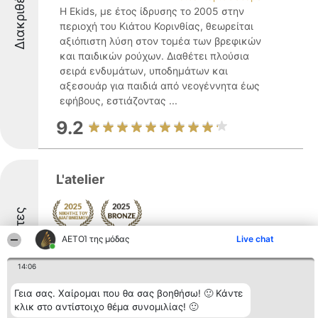
Διακριθέντες
Η Ekids, με έτος ίδρυσης το 2005 στην
περιοχή του Κιάτου Κορινθίας, θεωρείται
αξιόπιστη λύση στον τομέα των βρεφικών
και παιδικών ρούχων. Διαθέτει πλούσια
σειρά ενδυμάτων, υποδημάτων και
αξεσουάρ για παιδιά από νεογέννητα έως
εφήβους, εστιάζοντας ...
9.2
L'atelier
Διακριθέντες
Η L'atelier, που εδρεύει στην Κόρινθο στην
ΑΕΤΟΊ της μόδας
Live chat
οδό Δερβενακίων 17, αποτελεί σημαντική
παρουσία στον τομέα της μόδας. Η
14:06
επιχείρηση διαθέτει μια προσεκτικά
Γεια σας. Χαίρομαι που θα σας βοηθήσω! 🙂 Κάντε
επιλεγμένη γκάμα από ρούχα και
κλικ στο αντίστοιχο θέμα συνομιλίας! 🙂
αξεσουάρ, τα οποία απευθύνονται σε