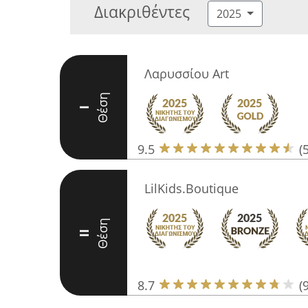
Διακριθέντες
2025
Λαρυσσίου Art
Θέση
I
9.5
(
LilKids.Boutique
Θέση
II
8.7
(9